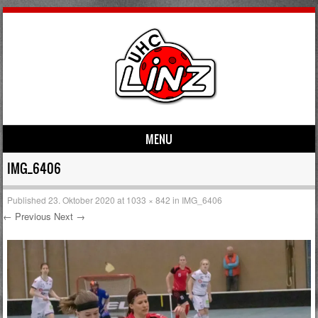
MENU
Skip to content
IMG_6406
Published
23. Oktober 2020
at
1033 × 842
in
IMG_6406
← Previous
Next →