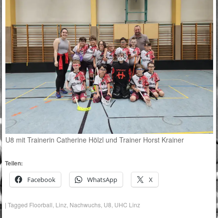
U8 mit Trainerin Catherine Hölzl und Trainer Horst Krainer
Teilen:
Facebook
WhatsApp
X
|
Tagged
Floorball
,
Linz
,
Nachwuchs
,
U8
,
UHC Linz