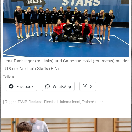
Lena Rachlinger (rot, links) und Catherine Hölzl (rot, rechts) mit der
U16 der Northern Starts (FIN)
Teilen:
Facebook
WhatsApp
X
|
Tagged
FAMP
,
Finnland
,
Floorball
,
International
,
Trainer*innen