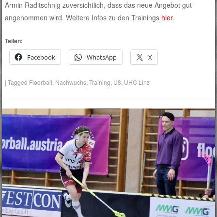
Armin Raditschnig zuversichtlich, dass das neue Angebot gut
angenommen wird. Weitere Infos zu den Trainings
hier
.
Teilen:
Facebook
WhatsApp
X
|
Tagged
Floorball
,
Nachwuchs
,
Training
,
U8
,
UHC Linz