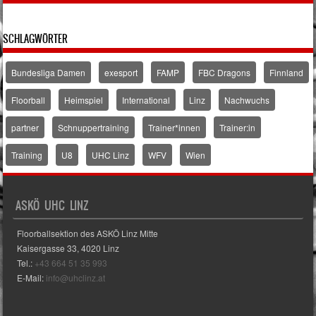
SCHLAGWÖRTER
Bundesliga Damen
exesport
FAMP
FBC Dragons
Finnland
Floorball
Heimspiel
International
Linz
Nachwuchs
partner
Schnuppertraining
Trainer*innen
Trainer:in
Training
U8
UHC Linz
WFV
Wien
ASKÖ UHC LINZ
Floorballsektion des ASKÖ Linz Mitte
Kaisergasse 33, 4020 Linz
Tel.:
+43 664 51 35 993
E-Mail:
info@uhclinz.at