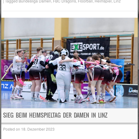
|
Tagged
Bundesliga Damen
,
FBC Dragons
,
Floorball
,
Heimspiel
,
Linz
SIEG BEIM HEIMSPIELTAG DER DAMEN IN LINZ
Posted on
18. Dezember 2023