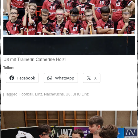
U8 mit Trainerin Catherine Hölzl
Teilen:
Facebook
WhatsApp
X
|
Tagged
Floorball
,
Linz
,
Nachwuchs
,
U8
,
UHC Linz