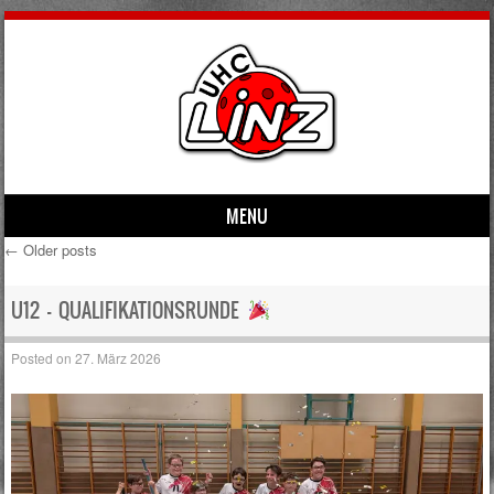
MENU
←
Older posts
Skip to content
Post navigation
U12 – QUALIFIKATIONSRUNDE
Posted on
27. März 2026