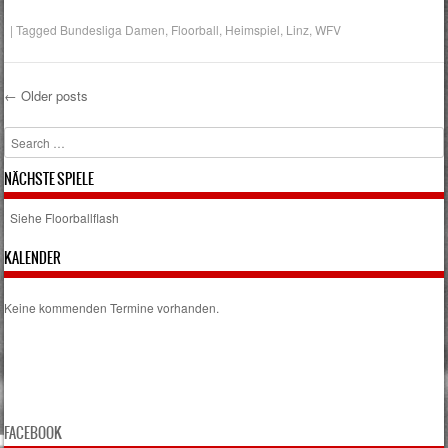
|
Tagged
Bundesliga Damen
,
Floorball
,
Heimspiel
,
Linz
,
WFV
←
Older posts
Post navigation
Search
NÄCHSTE SPIELE
Siehe Floorballflash
KALENDER
Keine kommenden Termine vorhanden.
FACEBOOK