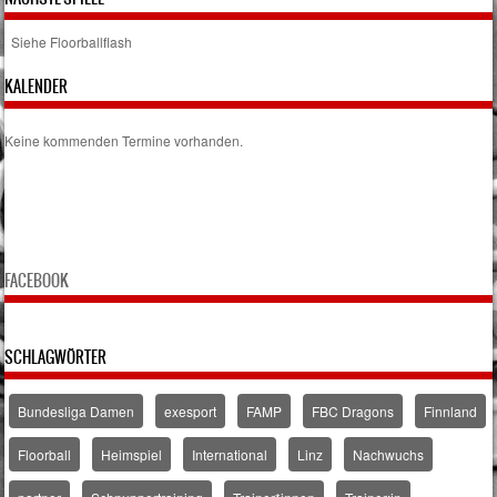
Siehe Floorballflash
KALENDER
Keine kommenden Termine vorhanden.
FACEBOOK
SCHLAGWÖRTER
Bundesliga Damen
exesport
FAMP
FBC Dragons
Finnland
Floorball
Heimspiel
International
Linz
Nachwuchs