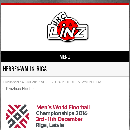
MENU
Skip to content
HERREN-WM IN RIGA
Published
14. Juli 2017
at
309 × 124
in
HERREN-WM IN RIGA
← Previous
Next →