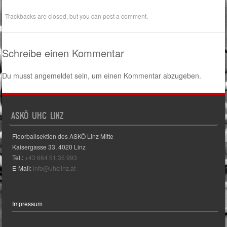
Trackbacks are closed, but you can
post a comment
.
Schreibe einen Kommentar
Du musst
angemeldet
sein, um einen Kommentar abzugeben.
ASKÖ UHC LINZ
Floorballsektion des ASKÖ Linz Mitte
Kaisergasse 33, 4020 Linz
Tel.:
+43 664 51 35 993
E-Mail:
info@uhclinz.at
Impressum