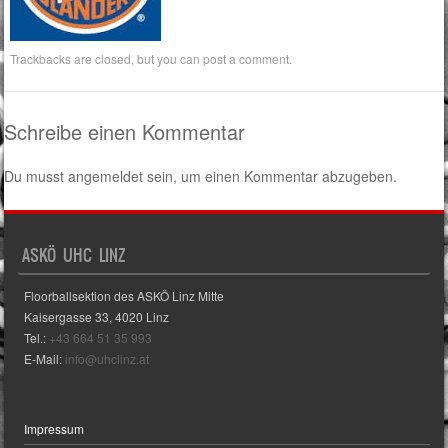
Trackbacks are closed, but you can
post a comment
.
Schreibe einen Kommentar
Du musst
angemeldet
sein, um einen Kommentar abzugeben.
ASKÖ UHC LINZ
Floorballsektion des ASKÖ Linz Mitte
Kaisergasse 33, 4020 Linz
Tel.:
+43 664 51 35 993
E-Mail:
info@uhclinz.at
Impressum