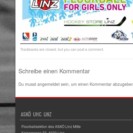
Trackbacks are closed, but you can
post a comment
.
Schreibe einen Kommentar
Du musst
angemeldet
sein, um einen Kommentar abzugeben
ASKÖ UHC LINZ
Floorballsektion des ASKÖ Linz Mitte
Kaisergasse 33, 4020 Linz