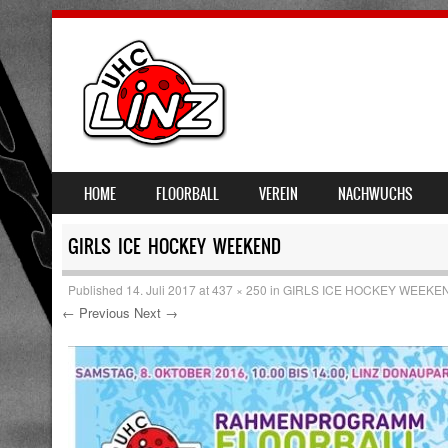
SKIP TO CONTENT
HOME
FLOORBALL
VEREIN
NACHWUCHS
MENU
GIRLS ICE HOCKEY WEEKEND
Published
14. Juli 2017
at
437 × 250
in
GIRLS ICE HOCKEY WEEKE
← Previous
Next →