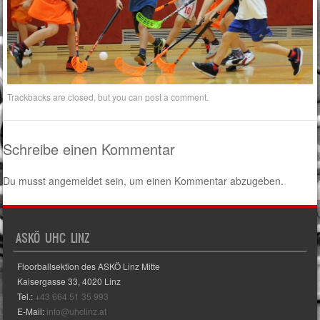
Trackbacks are closed, but you can
post a comment
.
Schreibe einen Kommentar
Du musst
angemeldet
sein, um einen Kommentar abzugeben.
ASKÖ UHC LINZ
Floorballsektion des ASKÖ Linz Mitte
Kaisergasse 33, 4020 Linz
Tel.:
+43 664 51 35 993
E-Mail:
info@uhclinz.at