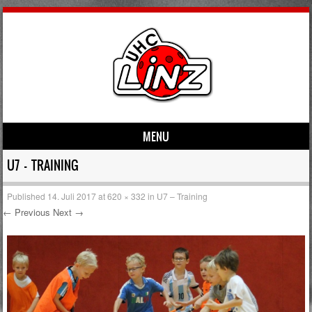
MENU
Skip to content
U7 – TRAINING
Published
14. Juli 2017
at
620 × 332
in
U7 – Training
← Previous
Next →