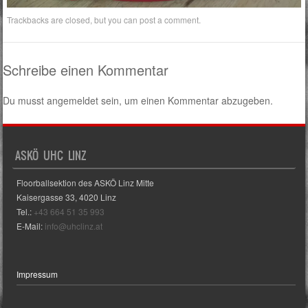
Trackbacks are closed, but you can
post a comment
.
Schreibe einen Kommentar
Du musst
angemeldet
sein, um einen Kommentar abzugeben.
ASKÖ UHC LINZ
Floorballsektion des ASKÖ Linz Mitte
Kaisergasse 33, 4020 Linz
Tel.:
+43 664 51 35 993
E-Mail:
info@uhclinz.at
Impressum