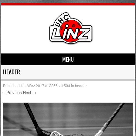
MENU
Skip to content
HEADER
Published
11. März 2017
at
2256 × 1504
in
header
← Previous
Next →