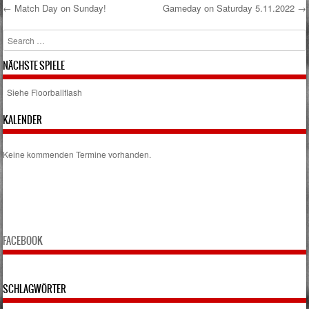
←
Match Day on Sunday!
Gameday on Saturday 5.11.2022
→
Post navigation
Search
NÄCHSTE SPIELE
Siehe Floorballflash
KALENDER
Keine kommenden Termine vorhanden.
FACEBOOK
SCHLAGWÖRTER