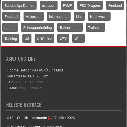
Bundesliga Damen
exesport
FAMP
FBC Dragons
Finnland
Floorball
Heimspiel
International
Linz
Nachwuchs
partner
Schnuppertraining
Trainer*innen
Trainer:in
Training
U8
UHC Linz
WFV
Wien
ASKÖ UHC LINZ
Floorballsektion des ASKÖ Linz Mitte
Kaisergasse 33, 4020 Linz
Tel.:
+43 664 51 35 993
E-Mail:
info@uhclinz.at
NEUESTE BEITRÄGE
U12 – Qualifikationsrunde
27. März 2026
UHC Linz Youngsters
18. März 2026