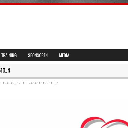
TRAINING
SPONSOREN
MEDIA
610_N
10194349_5701037454616199610_n