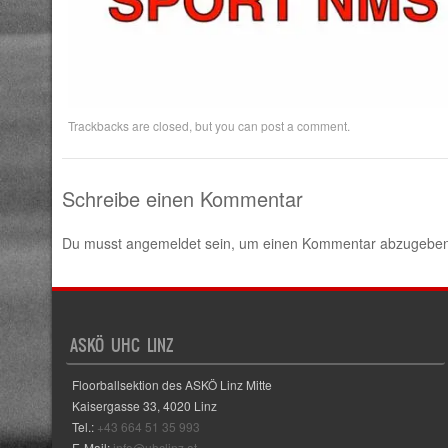
Trackbacks are closed, but you can
post a comment
.
Schreibe einen Kommentar
Du musst
angemeldet
sein, um einen Kommentar abzugeben
ASKÖ UHC LINZ
Floorballsektion des ASKÖ Linz Mitte
Kaisergasse 33, 4020 Linz
Tel.:
+43 664 51 35 993
E-Mail:
info@uhclinz.at