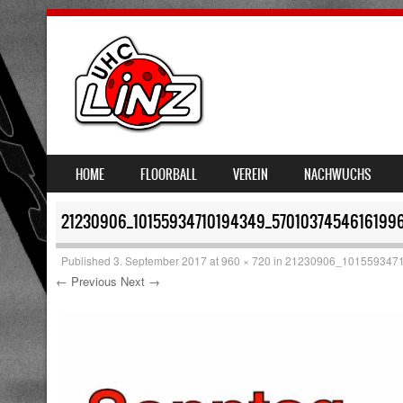
SKIP TO CONTENT
HOME
FLOORBALL
VEREIN
NACHWUCHS
MENU
21230906_10155934710194349_5701037454616199
Published
3. September 2017
at
960 × 720
in
21230906_101559347
← Previous
Next →